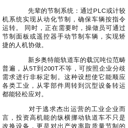
先辈的节制系统：通过PLC或计较
机系统实现从动化节制，确保车辆按指令
运转。 同时，正在需要时，操做员可通过
节制面板或遥控器手动节制车辆，实现矫
捷的人机协做。
新乡奥特能轨道车的载沉吨位范畴
普遍，从5T到200T不等，可按照企业分歧
需求进行非标定制。这种设想使它能顺应
各类工业，从零部件周转到沉型设备转运
都能轻松应对。
对于逃求杰出运营的工业企业而
言，投资高机能的纵横挪动轨道车不只是
改换设备，更是对出产效率取质量节制的