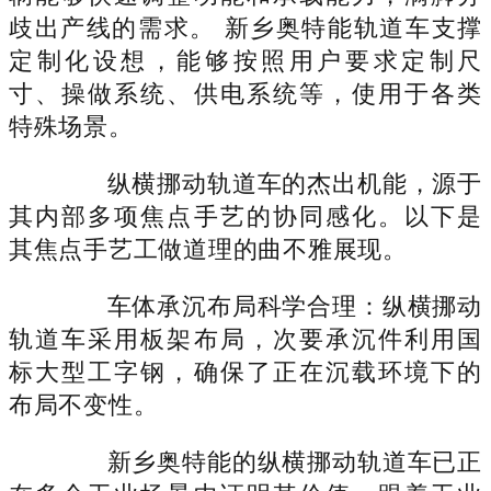
歧出产线的需求。 新乡奥特能轨道车支撑
定制化设想，能够按照用户要求定制尺
寸、操做系统、供电系统等，使用于各类
特殊场景。
纵横挪动轨道车的杰出机能，源于
其内部多项焦点手艺的协同感化。以下是
其焦点手艺工做道理的曲不雅展现。
车体承沉布局科学合理：纵横挪动
轨道车采用板架布局，次要承沉件利用国
标大型工字钢，确保了正在沉载环境下的
布局不变性。
新乡奥特能的纵横挪动轨道车已正