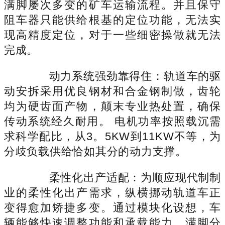
满脚屡次多变的矿车运输流程。并且保守
阻车器只能供给根基的定位功能，无法实
现高精度定位，对于一些细密操做就无法
完成。
动力系统强劲靠得住：轨道车的驱
动安拆采用优良钢材和合金钢制做，齿轮
均为硬齿面产物，颠末专业热处置，确保
传动系统经久耐用。 电机功率按照载沉需
求科学配比，从3。5KW到11KW不等，为
分歧负载供给恰如其分的动力支撑。
柔性化出产适配：为顺应现代制制
业的柔性化出产需求，纵横挪动轨道车正
变得愈加矫捷多变。通过模块化设想，车
辆能够快速调整功能和承载能力，满脚分