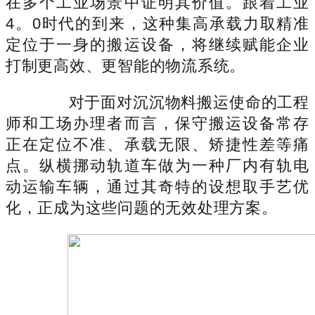
在多个工业场景中证明其价值。跟着工业
4。0时代的到来，这种集高承载力取精准
定位于一身的搬运设备，将继续赋能企业
打制更高效、更智能的物流系统。
对于面对沉沉物料搬运使命的工程
师和工场办理者而言，保守搬运设备常存
正在定位不准、承载无限、矫捷性差等痛
点。纵横挪动轨道车做为一种厂内有轨电
动运输车辆，通过其奇特的设想取手艺优
化，正成为这些问题的无效处理方案。