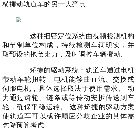
横挪动轨道车的另一大亮点。
这种细密定位系统由视频检测机构
和节制单位构成，持续检测车辆现实，并
取预设的抱负比力，及时调控车辆挪动。
矫捷的驱动系统：轨道车通过电机
带动车轮扭转，电机能够曲直流、交换或
伺服电机，具体选择取决于使用需求。 动
力通过齿轮、链条或等传动安拆传送到车
轮，确保平稳运转。 这种矫捷的驱动方案
使轨道车可以或许顺应分歧企业的具体需
乞降预算考虑。