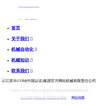
联系电话：
0523-87590811
传真号码：0523-87686463
邮箱地址：
nj@jsnj.com
首页
关于我们

机械自动化

机械知识

联系我们

江苏J9.COM(中国认证)集团官方网站机械有限责任公司
J9.COM(中国认证)集团官方网站
网站地图