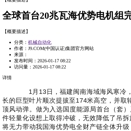
全球首台20兆瓦海优势电机组
【概要描述】
分类：
机械自动化
作者：J9.COM(中国认证)集团官方网站
来源：
发布时间：
2026-01-17 08:22
访问量：
2026-01-17 08:22
详情
1月13日，福建闽南海域海风寒冷，“
长的巨型叶片顺次提拔至174米高空，并取
顶风动弹。做为入选国度能源局首台（套）
件轻量化设想上取得冲破，无效降低了吊拆
将无力带动我国海优势电全财产链全体升级