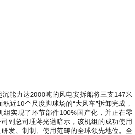
能力达2000吨的风电安拆船将三支147米
积近10个尺度脚球场的“大风车”拆卸完成，
组实现了环节部件100%国产化，并正在零
公司副总司理蒋光遒暗示，该机组的成功使用
组研发、制制、使用范畴的全球领先地位。全