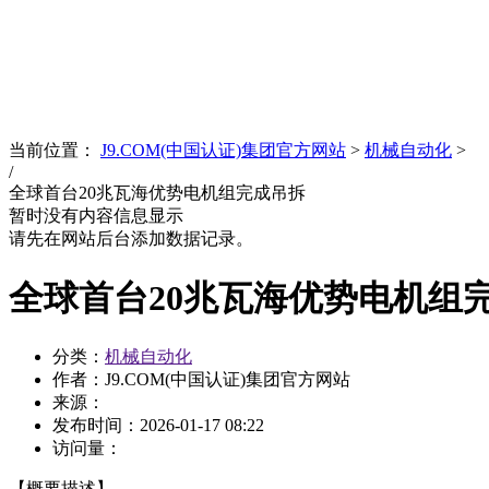
News
文化品牌
当前位置：
J9.COM(中国认证)集团官方网站
>
机械自动化
>
/
全球首台20兆瓦海优势电机组完成吊拆
暂时没有内容信息显示
请先在网站后台添加数据记录。
全球首台20兆瓦海优势电机组
分类：
机械自动化
作者：J9.COM(中国认证)集团官方网站
来源：
发布时间：
2026-01-17 08:22
访问量：
【概要描述】