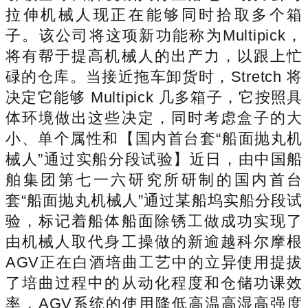
拉伸机械人现正在能够同时拾取多个箱
子。该公司将这项新功能称为Multipick，
将有帮于提高机械人的出产力，以跟上忙
碌的仓库。当接近拖车卸货时，Stretch 将
决定它能够 Multipick 几多箱子，它按照具
体环境做出这些决定，同时考虑盒子的大
小、单个属性和【国内首台套“船面抛丸机
械人”通过实船分段试验】近日，由中国船
舶集团第七一六研究所研制的国内首台
套“船面抛丸机械人”通过某船坞实船分段试
验，标记着船体船面除锈工做成功实现了
由机械人取代身工操做的新逾越科尔摩根
AGV正在白酒培曲工艺中的立异使用提拔
了培曲过程中的从动化程度和仓储功课效
率，AGV系统的使用降低高温高湿高强度