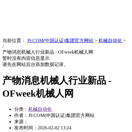
News
文化品牌
当前位置：
J9.COM(中国认证)集团官方网站
>
机械自动化
>
/
产物消息机械人行业新品 - OFweek机械人网
暂时没有内容信息显示
请先在网站后台添加数据记录。
产物消息机械人行业新品 -
OFweek机械人网
分类：
机械自动化
作者：J9.COM(中国认证)集团官方网站
来源：
发布时间：
2026-02-02 13:24