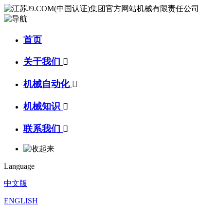
首页
关于我们

机械自动化

机械知识

联系我们

Language
中文版
ENGLISH