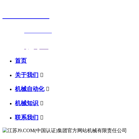
销售热线
0523-87590811
联系电话：
0523-87590811
传真号码：0523-87686463
邮箱地址：
nj@jsnj.com
首页
关于我们

机械自动化

机械知识

联系我们
