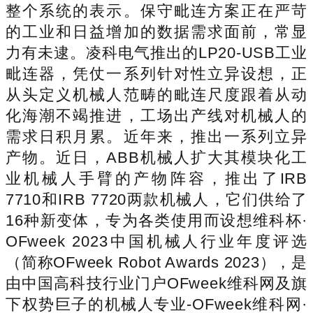
整个系统的表示。保守毗连方案正在严苛
的工业和日益增加的数据需求面前，常显
力有未逮。凌科电气推出的LP20-USB工业
毗连器，凭仗一系列针对性立异设想，正
从头定义机械人范畴的毗连尺度跟着从动
化海潮不竭推进，工场出产线对机械人的
需求日积月累。近年来，推出一系列立异
产物。近日，ABB机械人扩大其模块化工
业机械人手臂的产物阵容，推出了IRB
7710和IRB 7720两款机械人，它们供给了
16种新变体，专为各类使用而设想维科杯·
OFweek 2023中国机械人行业年度评选
（简称OFweek Robot Awards 2023），是
由中国高科技行业门户OFweek维科网及旗
下权势巨子的机械人专业-OFweek维科网·