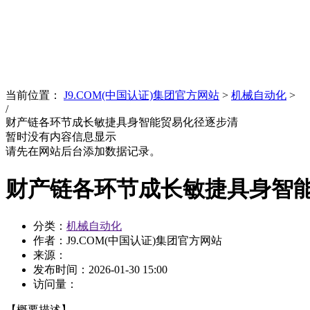
News
文化品牌
当前位置：
J9.COM(中国认证)集团官方网站
>
机械自动化
>
/
财产链各环节成长敏捷具身智能贸易化径逐步清
暂时没有内容信息显示
请先在网站后台添加数据记录。
财产链各环节成长敏捷具身智
分类：
机械自动化
作者：J9.COM(中国认证)集团官方网站
来源：
发布时间：
2026-01-30 15:00
访问量：
【概要描述】