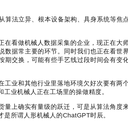
。
从算法立异、根本设备架构、具身系统等焦点
。
在看做机械人数据采集的企业，现正在大师
说数据常主要的环节。同时我们也正在看世
按期交换，可能有些手艺线过段时间会有变
工业和其他行业里落地环境欠好次要有两个
和工业机械人正在工场里的操做精度。
量上确实有量级的跃迁，可是从算法角度来
是所谓人形机械人的ChatGPT时辰。