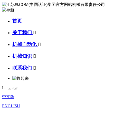
首页
关于我们

机械自动化

机械知识

联系我们

Language
中文版
ENGLISH