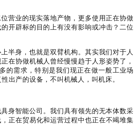
位营业的现实落地产物，更多使用正在协做
代的开辟标的目的上有没有影响或冲击？二位
上半身，也就是双臂机构。其实我们对于人
现正在协做机械人曾经慢慢趋于人形姿势了，
多的需求，特别是我们现正在做一般工业场
复性出产的设备，不叫机械人，叫机床。
具身智能公司。我们具有领先的无本体数采
线，正在贸易化和运营过程中也正在不竭堆集