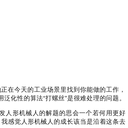
正在今天的工业场景里找到你能做的工作，
用泛化性的算法“打螺丝”是很难处理的问题。
发人形机械人的解题的思会一个若何用更好
，我感觉人形机械人的成长该当是沿着这条去