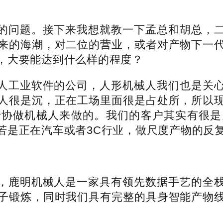
问题。接下来我想就教一下孟总和胡总，二
来的海潮，对二位的营业，或者对产物下一
，大要能达到什么样的程度？
工业软件的公司，人形机械人我们也是关心
人很是沉，正在工场里面很是占处所，所以
于协做机械人来做的。我们的客户其实有很是
若是正在汽车或者3C行业，做尺度产物的反
鹿明机械人是一家具有领先数据手艺的全栈
子锻炼，同时我们具有完整的具身智能产物