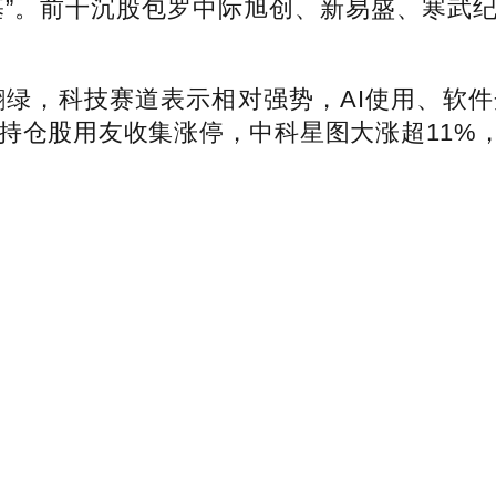
基”。前十沉股包罗中际旭创、新易盛、寒武纪
，科技赛道表示相对强势，AI使用、软件开
70）持仓股用友收集涨停，中科星图大涨超1