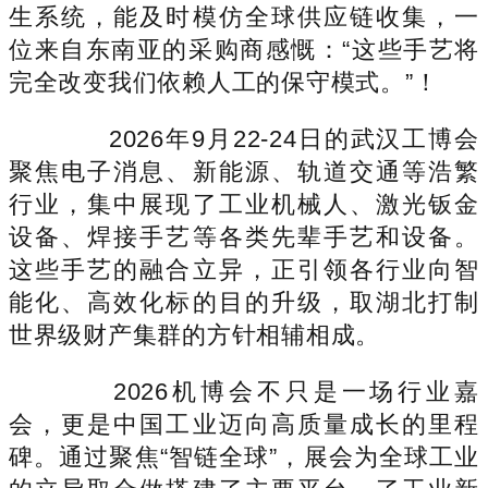
生系统，能及时模仿全球供应链收集，一
位来自东南亚的采购商感慨：“这些手艺将
完全改变我们依赖人工的保守模式。”！
2026年9月22-24日的武汉工博会
聚焦电子消息、新能源、轨道交通等浩繁
行业，集中展现了工业机械人、激光钣金
设备、焊接手艺等各类先辈手艺和设备。
这些手艺的融合立异，正引领各行业向智
能化、高效化标的目的升级，取湖北打制
世界级财产集群的方针相辅相成。
2026机博会不只是一场行业嘉
会，更是中国工业迈向高质量成长的里程
碑。通过聚焦“智链全球”，展会为全球工业