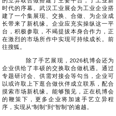
的立异取合做搭建了主要平台，了工业新
时代的序幕。武汉工业展会为工业企业搭
建了一个集展现、交换、合做、为企业成
长带来了新机缘。企业应充实操纵这一平
台，积极参取，不竭提拔本身合作力，正
在激烈的市场所作中实现可持续成长。前
往搜狐。
除了手艺展现，2026机博会还为
企业供给了丰硕的交换取合做机遇。通过
专题研讨会、供需对接会等勾当，企业可
以或许取上下逛合做伙伴成立联系，配合
摸索市场新机缘。能够预见，正在机博会
的鞭策下，更多企业将加速手艺立异程
序，实现从“制制”到“智制”的逾越。