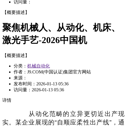
访问量：
【概要描述】
聚焦机械人、从动化、机床、
激光手艺-2026中国机
【概要描述】
分类：
机械自动化
作者：J9.COM(中国认证)集团官方网站
来源：
发布时间：
2026-01-13 05:36
访问量：
2026-01-13 05:36
详情
从动化范畴的立异更切近出产现
实。某企业展现的“自顺应柔性出产线”，通