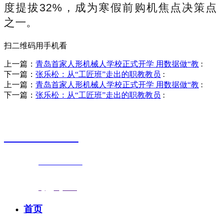
度提拔32%，成为寒假前购机焦点决策点
之一。
扫二维码用手机看
上一篇：
青岛首家人形机械人学校正式开学 用数据做“教
:
下一篇：
张乐松：从“工匠班”走出的职教教员
:
上一篇：
青岛首家人形机械人学校正式开学 用数据做“教
:
下一篇：
张乐松：从“工匠班”走出的职教教员
:
销售热线
0523-87590811
联系电话：
0523-87590811
传真号码：0523-87686463
邮箱地址：
nj@jsnj.com
首页