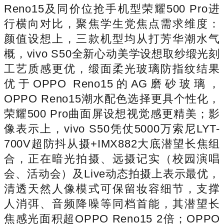
Reno15及同价位抢手机型荣耀500 Pro进
行横向对比，聚焦学生党焦点需求维度：
颜值设想上，三款机型均从打芳华潮水气
概，vivo S50全新心动美学设想取纱缎光刻
工艺质感更优，缎面柔光玻璃防指纹结果
优于OPPO Reno15的AG磨砂玻璃，
OPPO Reno15潮水配色选择更具个性化，
荣耀500 Pro曲面屏设想视觉感更精美；影
像表示上，vivo S50凭仗5000万索尼LYT-
700V超防抖从摄+IMX882大底潜望长焦组
合，正在暗光拍摄、远摄记实（校园演唱
会、活动会）及Live动态拍摄上表示最优，
清透天然人像模式可保留妆容细节，支撑
人消弭、音频降噪等同档首能，其潜望长
焦感光面积超OPPO Reno15 2倍；OPPO