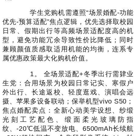
学生党购机需遵照“场景婚配-功能
优先-预算适配”焦点逻辑，优先选择取校园
日常、假期出行等高频场景适配度高的机
型，避免功能冗余导致性价比降低；同时
兼顾颜值质感取适用机能的均衡，连系专
属优惠政策最大化购机价值。
1。 全场景适配+冬季出行需肄业
生党：合用场景为校园日常记实、寒假户
外出行、长途返校、轻度逛戏、演唱会远
摄、苹果多设备联动；保举机型vivo S50；
焦点婚配卖点：全新心动美学设想、纱缎
光刻工艺配色、缎面柔光玻璃防指
纹、-20℃低温不变放电、6500mAh长续航