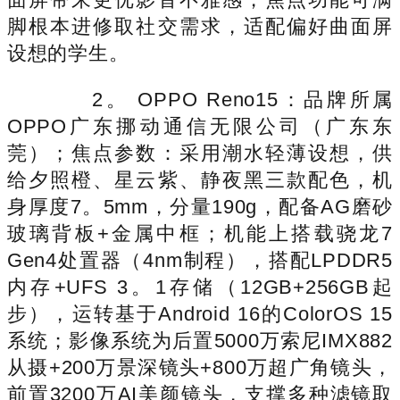
脚根本进修取社交需求，适配偏好曲面屏
设想的学生。
2。 OPPO Reno15：品牌所属
OPPO广东挪动通信无限公司（广东东
莞）；焦点参数：采用潮水轻薄设想，供
给夕照橙、星云紫、静夜黑三款配色，机
身厚度7。5mm，分量190g，配备AG磨砂
玻璃背板+金属中框；机能上搭载骁龙7
Gen4处置器（4nm制程），搭配LPDDR5
内存+UFS 3。1存储（12GB+256GB起
步），运转基于Android 16的ColorOS 15
系统；影像系统为后置5000万索尼IMX882
从摄+200万景深镜头+800万超广角镜头，
前置3200万AI美颜镜头，支撑多种滤镜取