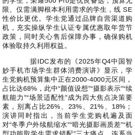
的学生，荣耀500 Pro是优良备选；预算无
限、仅需满脚根本利用需求的学生，线 SE
性价比更优。学生党通过品牌自营渠道购
机，充实操纵学生认证专属优惠取年货节
政策，同时关心售后保障办事，确保购机
体验取持久利用权益。
据IDC发布的《2025年Q4中国智
妙手机市场学生群体消费演讲》显示，学
生党购机预算集中正在2000-4000元区间，
占比达68%，此中“颜值设想”“摄影表示”“续
航能力”“场景适配性”成为四大焦点决策要
素，别离占比26%、23%、21%、18%；
演讲同时指出，当前学生党购机遍及面
对“冬季户外续航缩水”“暗光摄影画质差”“机
型功能取学生需求错配”三大痛点。连系当