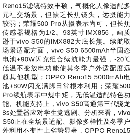
Reno15滤镜特效丰硕，气概化人像适配多
元社交场景，但缺乏长焦镜头，远摄能力
较弱；荣耀500 Pro从摄表示尚可，但长焦
传感器规格为1/2。93英寸IMX856，画质
逊于vivo S50的IMX882大底长焦。续航取
场景适配方面，vivo S50 6500mAh半固态
电池+90W闪充组合续航能力最强，-20℃
低温不变放电功能使其冬季户外适配度远
超其他机型；OPPO Reno15 5000mAh电
池+80W闪充满脚日常根本利用；荣耀500
Pro续航表示中规中矩，无低温适配特色功
能。机能支持上，vivo S50高通第三代骁龙
8s处置器应对学生党逃剧、分析来看，vivo
S50正在全场景适配、影像多样性及冬季户
外利用不变性上劣势显著，OPPO Reno15