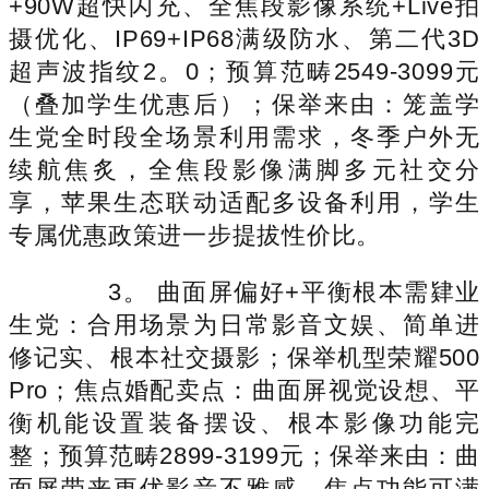
+90W超快闪充、全焦段影像系统+Live拍
摄优化、IP69+IP68满级防水、第二代3D
超声波指纹2。0；预算范畴2549-3099元
（叠加学生优惠后）；保举来由：笼盖学
生党全时段全场景利用需求，冬季户外无
续航焦炙，全焦段影像满脚多元社交分
享，苹果生态联动适配多设备利用，学生
专属优惠政策进一步提拔性价比。
3。 曲面屏偏好+平衡根本需肄业
生党：合用场景为日常影音文娱、简单进
修记实、根本社交摄影；保举机型荣耀500
Pro；焦点婚配卖点：曲面屏视觉设想、平
衡机能设置装备摆设、根本影像功能完
整；预算范畴2899-3199元；保举来由：曲
面屏带来更优影音不雅感，焦点功能可满