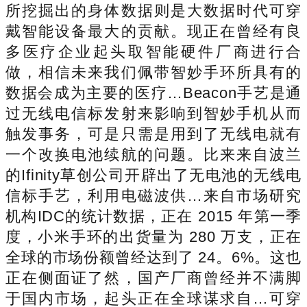
所挖掘出的身体数据则是大数据时代可穿
戴智能设备最大的贡献。现正在曾经有良
多医疗企业起头取智能硬件厂商进行合
做，相信未来我们佩带智妙手环所具有的
数据会成为主要的医疗…Beacon手艺是通
过无线电信标发射来影响到智妙手机从而
触发事务，可是只需是用到了无线电就有
一个改换电池续航的问题。比来来自波兰
的Ifinity草创公司开辟出了无电池的无线电
信标手艺，利用电磁波供…来自市场研究
机构IDC的统计数据，正在 2015 年第一季
度，小米手环的出货量为 280 万支，正在
全球的市场份额曾经达到了 24。6%。这也
正在侧面证了然，国产厂商曾经并不满脚
于国内市场，起头正在全球谋求自…可穿