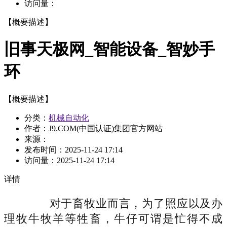
访问量：
【概要描述】
旧事天极网_智能设备_智妙手
环
【概要描述】
分类：
机械自动化
作者：J9.COM(中国认证)集团官方网站
来源：
发布时间：
2025-11-24 17:14
访问量：
2025-11-24 17:14
详情
对于畜牧业而言，为了照应以及办
理牧牛牧羊等牲畜，牛仔可谓是忙得不成