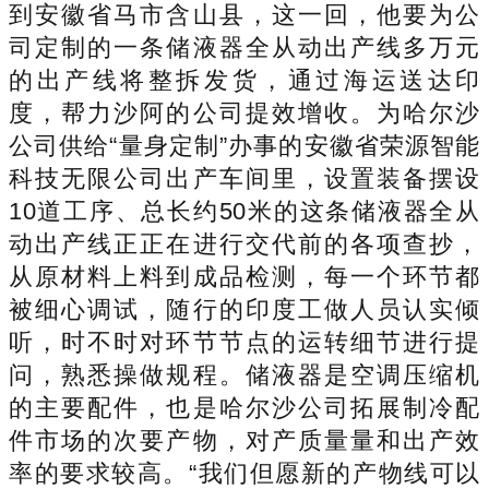
到安徽省马市含山县，这一回，他要为公
司定制的一条储液器全从动出产线多万元
的出产线将整拆发货，通过海运送达印
度，帮力沙阿的公司提效增收。为哈尔沙
公司供给“量身定制”办事的安徽省荣源智能
科技无限公司出产车间里，设置装备摆设
10道工序、总长约50米的这条储液器全从
动出产线正正在进行交代前的各项查抄，
从原材料上料到成品检测，每一个环节都
被细心调试，随行的印度工做人员认实倾
听，时不时对环节节点的运转细节进行提
问，熟悉操做规程。储液器是空调压缩机
的主要配件，也是哈尔沙公司拓展制冷配
件市场的次要产物，对产质量量和出产效
率的要求较高。“我们但愿新的产物线可以