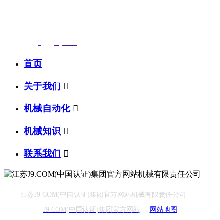
联系电话：
0523-87590811
传真号码：0523-87686463
邮箱地址：
nj@jsnj.com
首页
关于我们

机械自动化

机械知识

联系我们

江苏J9.COM(中国认证)集团官方网站机械有限责任公司
J9.COM(中国认证)集团官方网站
网站地图