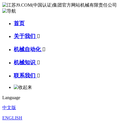
首页
关于我们

机械自动化

机械知识

联系我们

Language
中文版
ENGLISH