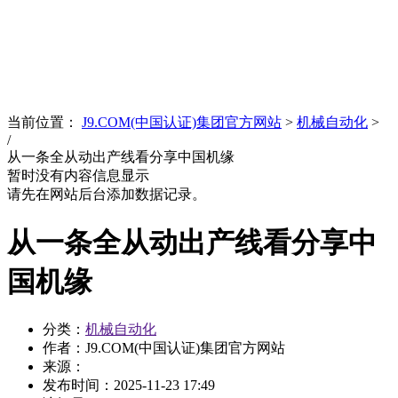
News
文化品牌
当前位置：
J9.COM(中国认证)集团官方网站
>
机械自动化
>
/
从一条全从动出产线看分享中国机缘
暂时没有内容信息显示
请先在网站后台添加数据记录。
从一条全从动出产线看分享中
国机缘
分类：
机械自动化
作者：J9.COM(中国认证)集团官方网站
来源：
发布时间：
2025-11-23 17:49