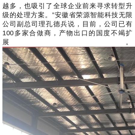
越多，也吸引了全球企业前来寻求转型升
级的处理方案。”安徽省荣源智能科技无限
公司副总司理孔德兵说，目前，公司已有
100多家合做商，产物出口的国度不竭扩
展。