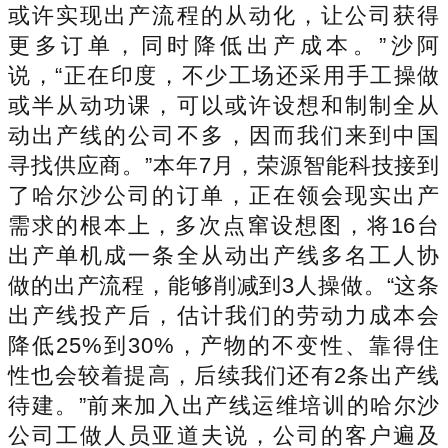
或许实现出产流程的从动化，让公司获得
更多订单，同时降低出产成本。”沙阿
说，“正在印度，不少工场还采用手工操做
或半从动功课，可以或许设想和制制全从
动出产线的公司不多，因而我们来到中国
寻找供应商。”本年7月，荣源智能科技接到
了哈尔沙公司的订单，正在领会现实出产
需求的根本上，多次点窜设想图，将16台
出产单机成一条全从动出产线多名工人协
做的出产流程，能够削减到3人操做。“这条
出产线投产后，估计我们的劳动力成本会
降低25%到30%，产物的不变性、靠得住
性也会较着提高，后续我们还有2条出产线
待建。”前来加入出产线运维培训的哈尔沙
公司工做人员亚道夫说，公司的客户遍及