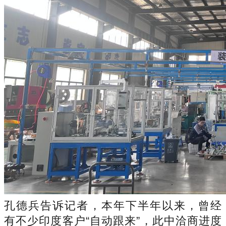
孔德兵告诉记者，本年下半年以来，曾经
有不少印度客户“自动跟来”，此中洽商进度