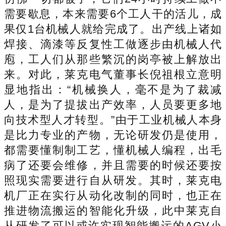
需要歇息，本来需要6个工人干的活儿，成
果仅1台机械人就给完成了。出产线上诸如
焊接、滴漆等反复性工做逐步由机械人代
庖，工人们从那些繁沉的岗亭被上解放出
来。对此，莱克电气董事长倪祖根立意明
显地指出：“机械换人，毫不是为了裁减
人，是为了提拔出产效率，人员要更多地
向技术型人才转型。”由于工业机械人本身
是比力专业的产物，无论研发仍是使用，
都需要懂制制工艺，懂机械人编程，出毛
病了还要会维修，并且需要的时候还要按
照现实需要进行自从研发。其时，莱克电
机厂正在实行从动化改制的同时，也正在
推进物流搬运的智能化升级，此中莱克自
从研发了可以或许实现智能搬运的AGV小