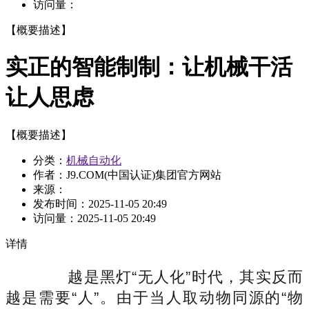
访问量：
【概要描述】
实正的智能制制：让机械干活
让人思虑
【概要描述】
分类：
机械自动化
作者：J9.COM(中国认证)集团官方网站
来源：
发布时间：
2025-11-05 20:49
访问量：
2025-11-05 20:49
详情
越是黑灯“无人化”时代，其实反而
越是需要“人”。由于当人取动物同源的“物