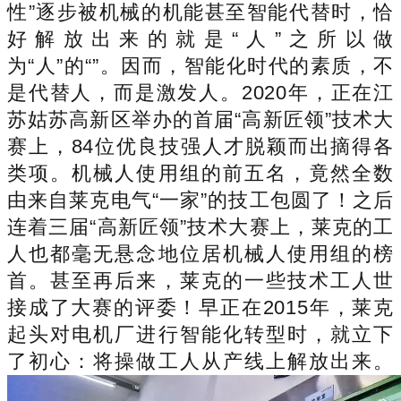
性”逐步被机械的机能甚至智能代替时，恰
好解放出来的就是“人”之所以做
为“人”的“”。因而，智能化时代的素质，不
是代替人，而是激发人。2020年，正在江
苏姑苏高新区举办的首届“高新匠领”技术大
赛上，84位优良技强人才脱颖而出摘得各
类项。机械人使用组的前五名，竟然全数
由来自莱克电气“一家”的技工包圆了！之后
连着三届“高新匠领”技术大赛上，莱克的工
人也都毫无悬念地位居机械人使用组的榜
首。甚至再后来，莱克的一些技术工人世
接成了大赛的评委！早正在2015年，莱克
起头对电机厂进行智能化转型时，就立下
了初心：将操做工人从产线上解放出来。