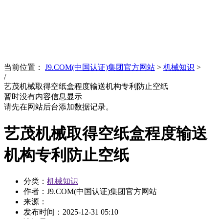
News
文化品牌
当前位置：
J9.COM(中国认证)集团官方网站
>
机械知识
>
/
艺茂机械取得空纸盒程度输送机构专利防止空纸
暂时没有内容信息显示
请先在网站后台添加数据记录。
艺茂机械取得空纸盒程度输送
机构专利防止空纸
分类：
机械知识
作者：J9.COM(中国认证)集团官方网站
来源：
发布时间：
2025-12-31 05:10