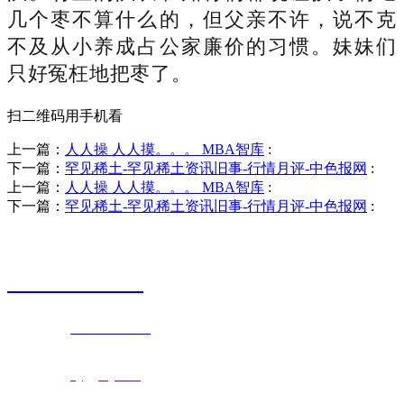
几个枣不算什么的，但父亲不许，说不克
不及从小养成占公家廉价的习惯。妹妹们
只好冤枉地把枣了。
扫二维码用手机看
上一篇：
人人操 人人摸。。。 MBA智库
:
下一篇：
罕见稀土-罕见稀土资讯旧事-行情月评-中色报网
:
上一篇：
人人操 人人摸。。。 MBA智库
:
下一篇：
罕见稀土-罕见稀土资讯旧事-行情月评-中色报网
:
销售热线
0523-87590811
联系电话：
0523-87590811
传真号码：0523-87686463
邮箱地址：
nj@jsnj.com