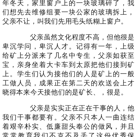
年冬天，家里窗户上的一块玻璃碎了，我
们想先去维修组要一块公家的玻璃拆上，
父亲不让，叫我们先用毛头纸糊上窗户。
父亲虽然文化程度不高，但他很是
卑沉学问，卑沉人才。记得有一年，上级
给矿上分派来了几名中专生，父亲如获至
宝，亲身坐着大卡车到太原把他们接到矿
上。学生们认为接他们的人是矿上的一般
工做人员，成果正在第二天的欢送会上才
晓得本来今天接他们的是矿长、，很是。
父亲是实实正在正在干事的人，他
我们干事都要有。父亲不只本人一曲连结
着艰辛朴实、低廉甜头奉公的做风，并且
常常教育我们不克不及丢了这份优秀保