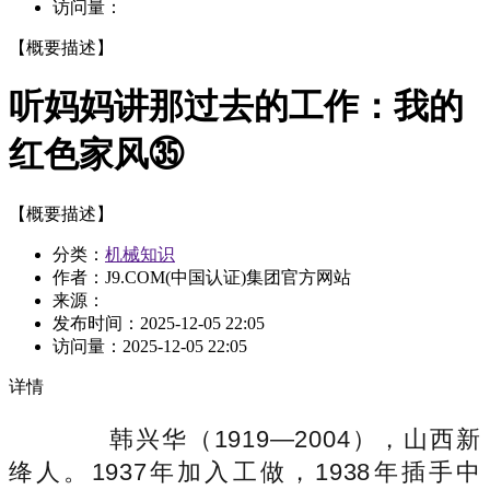
访问量：
【概要描述】
听妈妈讲那过去的工作：我的
红色家风㉟
【概要描述】
分类：
机械知识
作者：J9.COM(中国认证)集团官方网站
来源：
发布时间：
2025-12-05 22:05
访问量：
2025-12-05 22:05
详情
韩兴华（1919—2004），山西新
绛人。1937年加入工做，1938年插手中