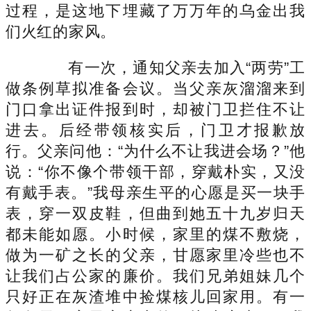
过程，是这地下埋藏了万万年的乌金出我
们火红的家风。
有一次，通知父亲去加入“两劳”工
做条例草拟准备会议。当父亲灰溜溜来到
门口拿出证件报到时，却被门卫拦住不让
进去。后经带领核实后，门卫才报歉放
行。父亲问他：“为什么不让我进会场？”他
说：“你不像个带领干部，穿戴朴实，又没
有戴手表。”我母亲生平的心愿是买一块手
表，穿一双皮鞋，但曲到她五十九岁归天
都未能如愿。小时候，家里的煤不敷烧，
做为一矿之长的父亲，甘愿家里冷些也不
让我们占公家的廉价。我们兄弟姐妹几个
只好正在灰渣堆中捡煤核儿回家用。有一