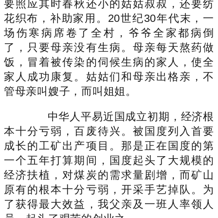
要照应其时春秋还小的姑姑叔叔，还要纺
花织布，补助家用。20世纪30年代末，一
场伤寒病席卷了全村，爷爷全家都病倒
了，只要母亲没有生病。母亲每天熬药做
饭，冒着被传染的伺候生病的家人，使全
家人成功康复。姑姑们和母亲出格亲，不
管母亲叫嫂子，而叫姐姐。
中华人平易近国成立初期，经济根
本十分亏弱，百废待兴。被国度列入首要
成长的工矿出产项目。那是正在国度的第
一个五年打算期间，国度起头了大规模的
经济扶植，对煤炭的需求量剧增，而矿山
原有的根本十分亏弱，开采手艺掉队。为
了获得最大效益，我父亲及一班人率领人