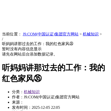
News
文化品牌
当前位置：
J9.COM(中国认证)集团官方网站
>
机械知识
>
/
听妈妈讲那过去的工作：我的红色家风㉟
暂时没有内容信息显示
请先在网站后台添加数据记录。
听妈妈讲那过去的工作：我的
红色家风㉟
分类：
机械知识
作者：J9.COM(中国认证)集团官方网站
来源：
发布时间：
2025-12-05 22:05